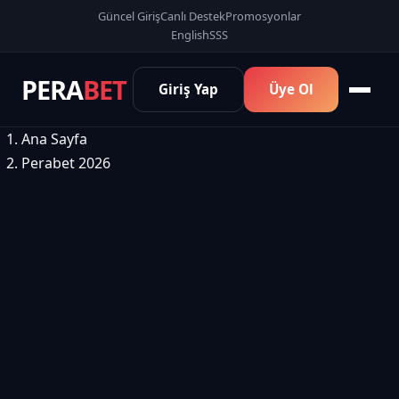
Güncel Giriş
Canlı Destek
Promosyonlar
English
SSS
PERA
BET
Giriş Yap
Üye Ol
Ana Sayfa
Perabet 2026