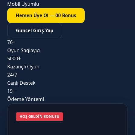
Mobil Uyumlu
Hemen Üye Ol — 00 Bonus
Güncel Giriş Yap
76+
Oyun Sağlayıcı
5000+
Kazançlı Oyun
24/7
Canlı Destek
15+
Ödeme Yöntemi
HOŞ GELDIN BONUSU