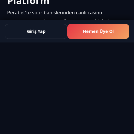
Platform
Perabet'te spor bahislerinden canlı casino
masalarına, crash games'ten e-spor bahislerine
kadar geniş bir yelpazede oyun seçenekleri sizi
Giriş Yap
Hemen Üye Ol
bekliyor.
⚽
Spor Bahisleri
Yüzlerce lig ve turnuva, yüksek oranlar
🔴