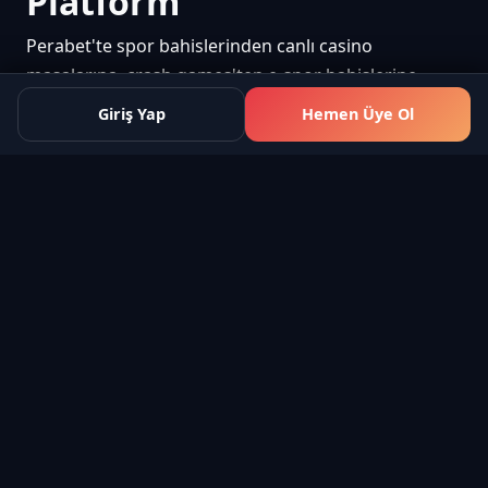
Platform
Perabet'te spor bahislerinden canlı casino
masalarına, crash games'ten e-spor bahislerine
kadar geniş bir yelpazede oyun seçenekleri sizi
Giriş Yap
Hemen Üye Ol
bekliyor.
⚽
Spor Bahisleri
Yüzlerce lig ve turnuva, yüksek oranlar
🔴