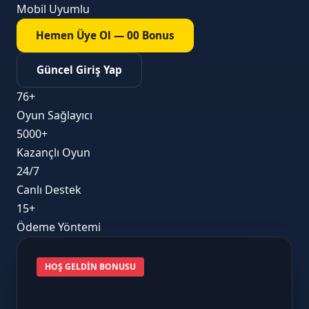
Mobil Uyumlu
Hemen Üye Ol — 00 Bonus
Güncel Giriş Yap
76+
Oyun Sağlayıcı
5000+
Kazançlı Oyun
24/7
Canlı Destek
15+
Ödeme Yöntemi
HOŞ GELDIN BONUSU