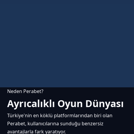
Neden Perabet?
Ayrıcalıklı Oyun Dünyası
Türkiye'nin en köklü platformlarından biri olan
Perabet, kullanıcılarına sunduğu benzersiz
avantajlarla fark yaratıyor.