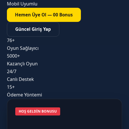
Mobil Uyumlu
Hemen Üye Ol — 00 Bonus
Güncel Giriş Yap
76+
Oyun Sağlayıcı
5000+
Kazançlı Oyun
24/7
Canlı Destek
15+
Ödeme Yöntemi
HOŞ GELDIN BONUSU