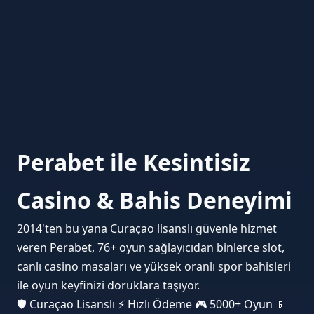
Perabet ile
Kesintisiz
Casino & Bahis Deneyimi
2014'ten bu yana Curaçao lisanslı güvenle hizmet
veren Perabet, 76+ oyun sağlayıcıdan binlerce slot,
canlı casino masaları ve yüksek oranlı spor bahisleri
ile oyun keyfinizi doruklara taşıyor.
🛡️
Curaçao Lisanslı
⚡
Hızlı Ödeme
🎮
5000+ Oyun
📱