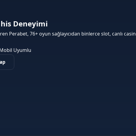
his Deneyimi
en Perabet, 76+ oyun sağlayıcıdan binlerce slot, canlı casin
Mobil Uyumlu
Yap