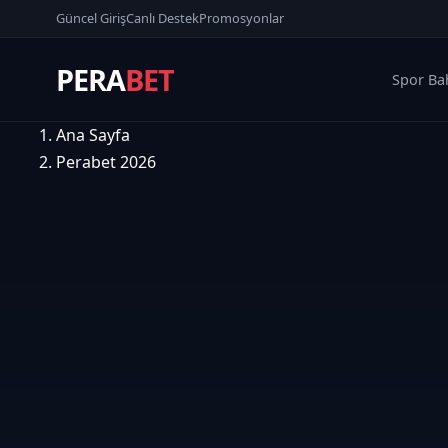
Güncel Giriş
Canlı Destek
Promosyonlar
PERA
BET
Spor Bah
Ana Sayfa
Perabet 2026