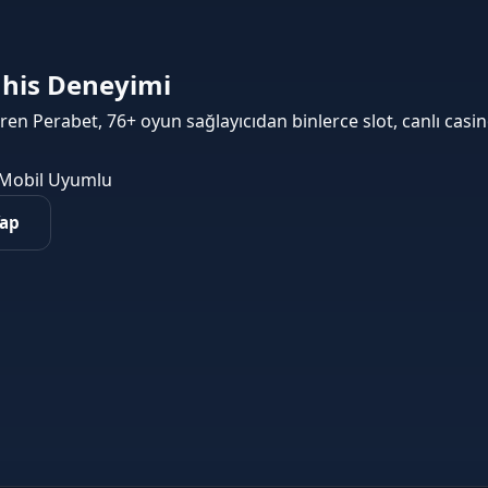
his Deneyimi
en Perabet, 76+ oyun sağlayıcıdan binlerce slot, canlı casin
Mobil Uyumlu
Yap