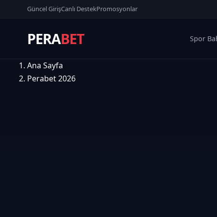
Güncel Giriş
Canlı Destek
Promosyonlar
PERA
BET
Spor Bah
Ana Sayfa
Perabet 2026