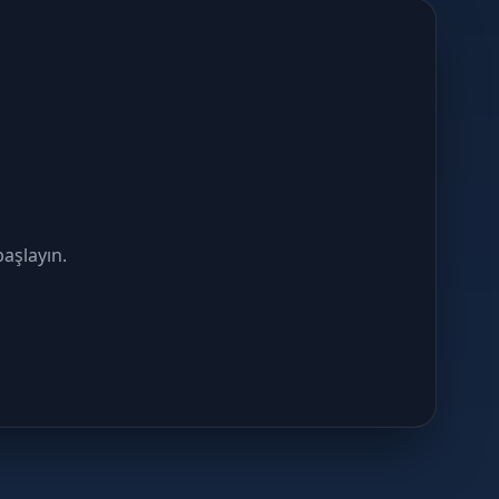
başlayın.