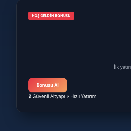
HOŞ GELDIN BONUSU
İlk yatı
Bonusu Al
🔒 Güvenli Altyapı
⚡ Hızlı Yatırım